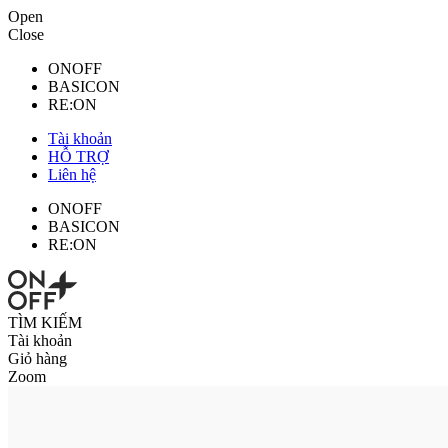
Open
Close
ONOFF
BASICON
RE:ON
Tài khoản
HỖ TRỢ
Liên hệ
ONOFF
BASICON
RE:ON
TÌM KIẾM
Tài khoản
Giỏ hàng
Zoom