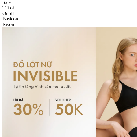
Sale
Tất cả
Onoff
Basicon
Re:on