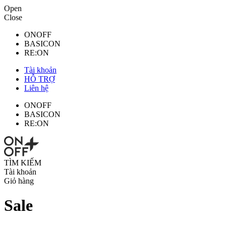
Open
Close
ONOFF
BASICON
RE:ON
Tài khoản
HỖ TRỢ
Liên hệ
ONOFF
BASICON
RE:ON
TÌM KIẾM
Tài khoản
Giỏ hàng
Sale