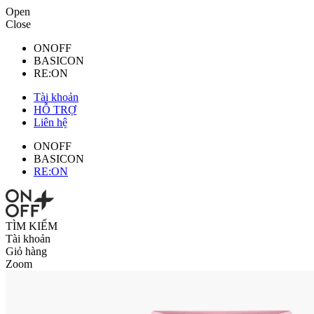
Open
Close
ONOFF
BASICON
RE:ON
Tài khoản
HỖ TRỢ
Liên hệ
ONOFF
BASICON
RE:ON
TÌM KIẾM
Tài khoản
Giỏ hàng
Zoom