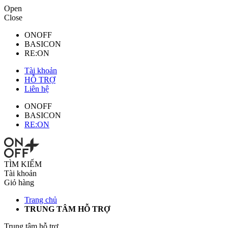
Open
Close
ONOFF
BASICON
RE:ON
Tài khoản
HỖ TRỢ
Liên hệ
ONOFF
BASICON
RE:ON
TÌM KIẾM
Tài khoản
Giỏ hàng
Trang chủ
TRUNG TÂM HỖ TRỢ
Trung tâm hỗ trợ