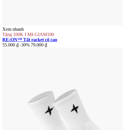
Xem nhanh
Tặng 100K I Mã GIAM100
RE:ON™ Tất racket cổ cao
55.000 ₫
-30%
79.000 ₫