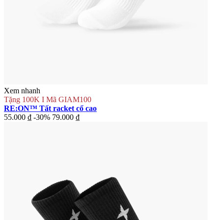
Xem nhanh
Tặng 100K I Mã GIAM100
RE:ON™ Tất racket cổ cao
55.000 ₫
-30%
79.000 ₫