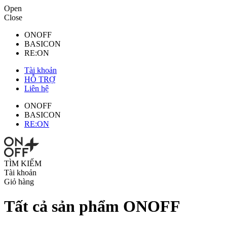
Open
Close
ONOFF
BASICON
RE:ON
Tài khoản
HỖ TRỢ
Liên hệ
ONOFF
BASICON
RE:ON
TÌM KIẾM
Tài khoản
Giỏ hàng
Tất cả sản phẩm ONOFF