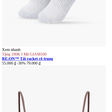
Xem nhanh
Tặng 100K I Mã GIAM100
RE:ON™ Tất racket cổ trung
55.000 ₫
-30%
79.000 ₫