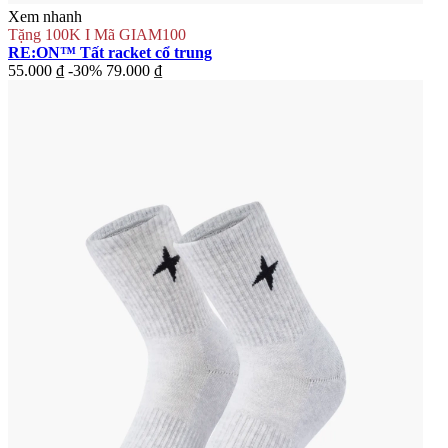
Xem nhanh
Tặng 100K I Mã GIAM100
RE:ON™ Tất racket cổ trung
55.000 ₫
-30%
79.000 ₫