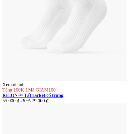
Xem nhanh
Tặng 100K I Mã GIAM100
RE:ON™ Tất racket cổ trung
55.000 ₫
-30%
79.000 ₫