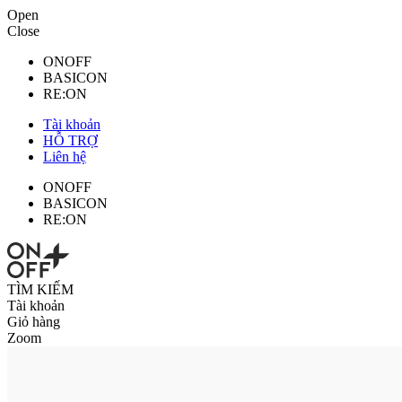
Open
Close
ONOFF
BASICON
RE:ON
Tài khoản
HỖ TRỢ
Liên hệ
ONOFF
BASICON
RE:ON
TÌM KIẾM
Tài khoản
Giỏ hàng
Zoom