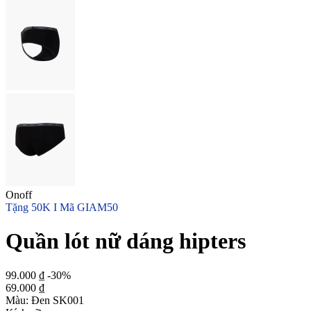
Onoff
Tặng 50K I Mã GIAM50
Quần lót nữ dáng hipters
99.000 ₫
-30%
69.000 ₫
Màu:
Đen SK001