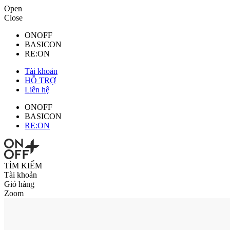
Open
Close
ONOFF
BASICON
RE:ON
Tài khoản
HỖ TRỢ
Liên hệ
ONOFF
BASICON
RE:ON
TÌM KIẾM
Tài khoản
Giỏ hàng
Zoom