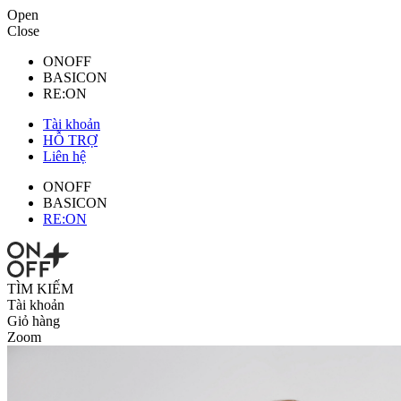
Open
Close
ONOFF
BASICON
RE:ON
Tài khoản
HỖ TRỢ
Liên hệ
ONOFF
BASICON
RE:ON
TÌM KIẾM
Tài khoản
Giỏ hàng
Zoom