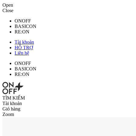
Open
Close
ONOFF
BASICON
RE:ON
Tài khoản
HỖ TRỢ
Liên hệ
ONOFF
BASICON
RE:ON
TÌM KIẾM
Tài khoản
Giỏ hàng
Zoom