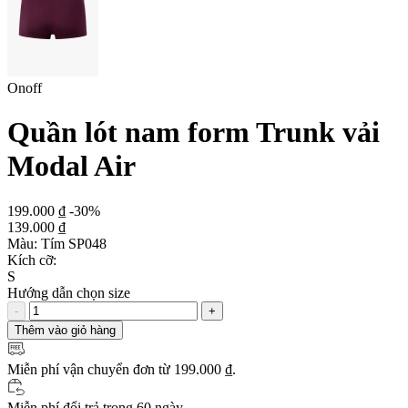
Onoff
Quần lót nam form Trunk vải
Modal Air
199.000 ₫
-30%
139.000 ₫
Màu:
Tím SP048
Kích cỡ:
S
Hướng dẫn chọn size
-
+
Thêm vào giỏ hàng
Miễn phí vận chuyển
đơn từ 199.000 ₫.
Miễn phí đổi trả trong 60 ngày