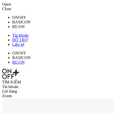
Open
Close
ONOFF
BASICON
RE:ON
Tài khoản
HỖ TRỢ
Liên hệ
ONOFF
BASICON
RE:ON
TÌM KIẾM
Tài khoản
Giỏ hàng
Zoom