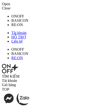
Open
Close
ONOFF
BASICON
RE:ON
Tài khoản
HỖ TRỢ
Liên hệ
ONOFF
BASICON
RE:ON
TÌM KIẾM
Tài khoản
Giỏ hàng
TOP