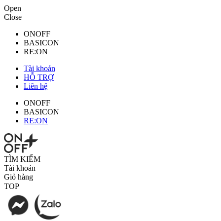
Open
Close
ONOFF
BASICON
RE:ON
Tài khoản
HỖ TRỢ
Liên hệ
ONOFF
BASICON
RE:ON
TÌM KIẾM
Tài khoản
Giỏ hàng
TOP