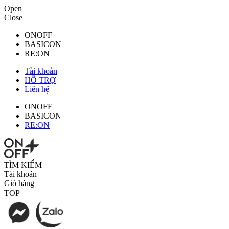
Open
Close
ONOFF
BASICON
RE:ON
Tài khoản
HỖ TRỢ
Liên hệ
ONOFF
BASICON
RE:ON
TÌM KIẾM
Tài khoản
Giỏ hàng
TOP