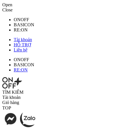
Open
Close
ONOFF
BASICON
RE:ON
Tài khoản
HỖ TRỢ
Liên hệ
ONOFF
BASICON
RE:ON
TÌM KIẾM
Tài khoản
Giỏ hàng
TOP