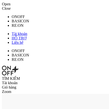
Open
Close
ONOFF
BASICON
RE:ON
Tài khoản
HỖ TRỢ
Liên hệ
ONOFF
BASICON
RE:ON
TÌM KIẾM
Tài khoản
Giỏ hàng
Zoom