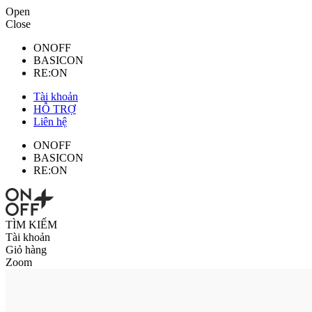
Open
Close
ONOFF
BASICON
RE:ON
Tài khoản
HỖ TRỢ
Liên hệ
ONOFF
BASICON
RE:ON
TÌM KIẾM
Tài khoản
Giỏ hàng
Zoom