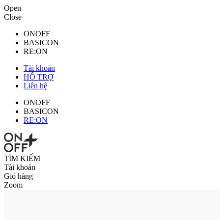
Open
Close
ONOFF
BASICON
RE:ON
Tài khoản
HỖ TRỢ
Liên hệ
ONOFF
BASICON
RE:ON
TÌM KIẾM
Tài khoản
Giỏ hàng
Zoom