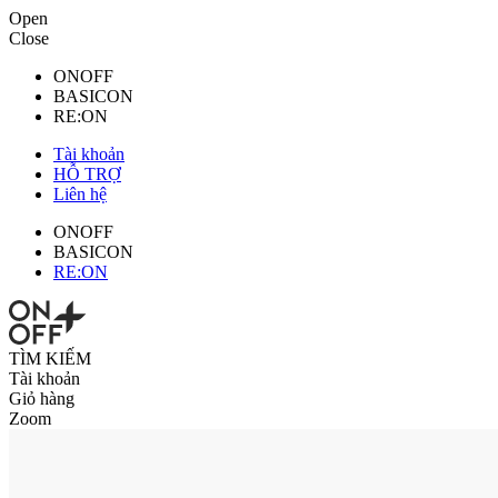
Open
Close
ONOFF
BASICON
RE:ON
Tài khoản
HỖ TRỢ
Liên hệ
ONOFF
BASICON
RE:ON
TÌM KIẾM
Tài khoản
Giỏ hàng
Zoom