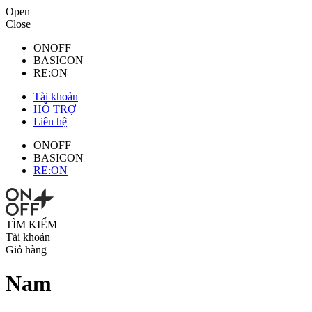
Open
Close
ONOFF
BASICON
RE:ON
Tài khoản
HỖ TRỢ
Liên hệ
ONOFF
BASICON
RE:ON
TÌM KIẾM
Tài khoản
Giỏ hàng
Nam