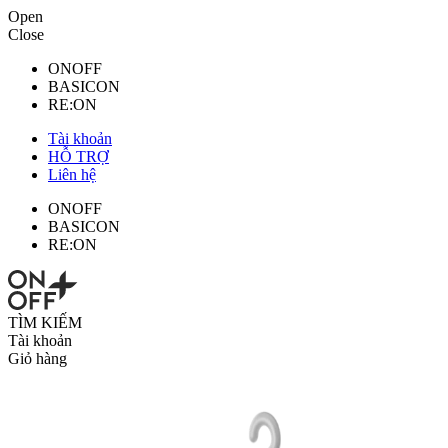
Open
Close
ONOFF
BASICON
RE:ON
Tài khoản
HỖ TRỢ
Liên hệ
ONOFF
BASICON
RE:ON
TÌM KIẾM
Tài khoản
Giỏ hàng