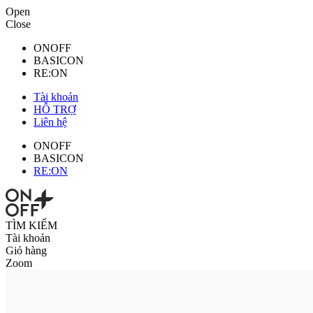
Open
Close
ONOFF
BASICON
RE:ON
Tài khoản
HỖ TRỢ
Liên hệ
ONOFF
BASICON
RE:ON
TÌM KIẾM
Tài khoản
Giỏ hàng
Zoom