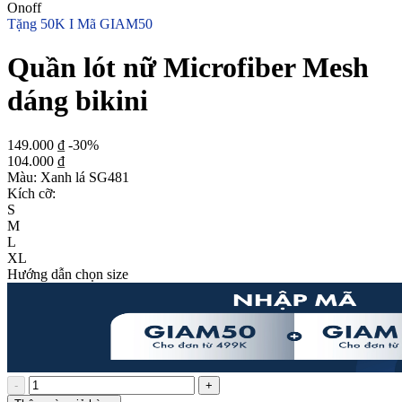
Onoff
Tặng 50K I Mã GIAM50
Quần lót nữ Microfiber Mesh
dáng bikini
149.000 ₫
-30%
104.000 ₫
Màu:
Xanh lá SG481
Kích cỡ:
S
M
L
XL
Hướng dẫn chọn size
-
+