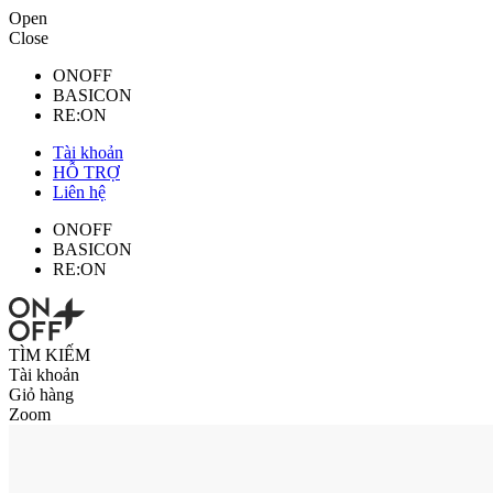
Open
Close
ONOFF
BASICON
RE:ON
Tài khoản
HỖ TRỢ
Liên hệ
ONOFF
BASICON
RE:ON
TÌM KIẾM
Tài khoản
Giỏ hàng
Zoom