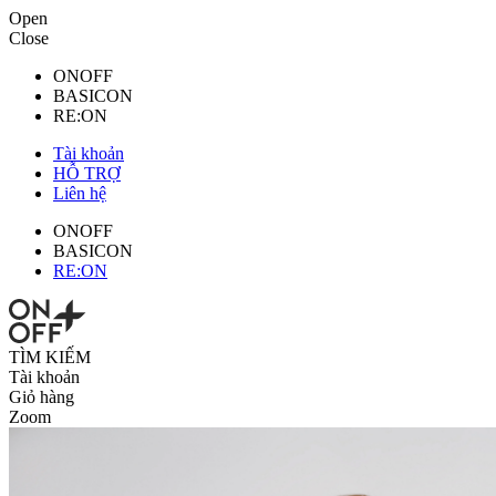
Open
Close
ONOFF
BASICON
RE:ON
Tài khoản
HỖ TRỢ
Liên hệ
ONOFF
BASICON
RE:ON
TÌM KIẾM
Tài khoản
Giỏ hàng
Zoom