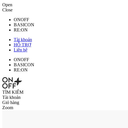
Open
Close
ONOFF
BASICON
RE:ON
Tài khoản
HỖ TRỢ
Liên hệ
ONOFF
BASICON
RE:ON
TÌM KIẾM
Tài khoản
Giỏ hàng
Zoom