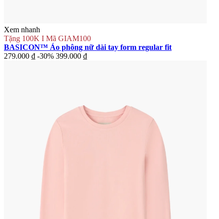
Xem nhanh
Tặng 100K I Mã GIAM100
BASICON™ Áo phông nữ dài tay form regular fit
279.000 ₫
-30%
399.000 ₫