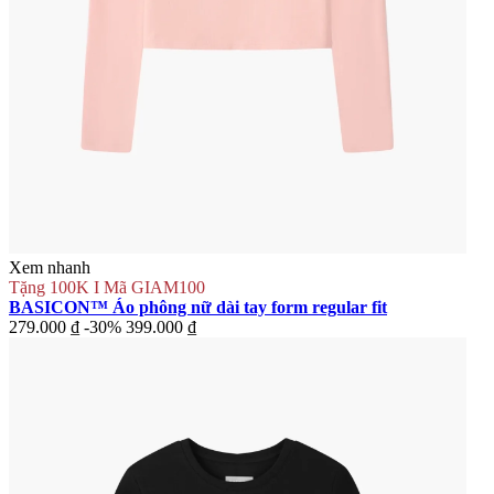
Xem nhanh
Tặng 100K I Mã GIAM100
BASICON™ Áo phông nữ dài tay form regular fit
279.000 ₫
-30%
399.000 ₫