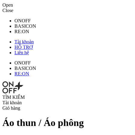
Open
Close
ONOFF
BASICON
RE:ON
Tài khoản
HỖ TRỢ
Liên hệ
ONOFF
BASICON
RE:ON
TÌM KIẾM
Tài khoản
Giỏ hàng
Áo thun / Áo phông