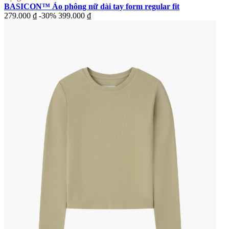
BASICON™ Áo phông nữ dài tay form regular fit
279.000 ₫
-30%
399.000 ₫