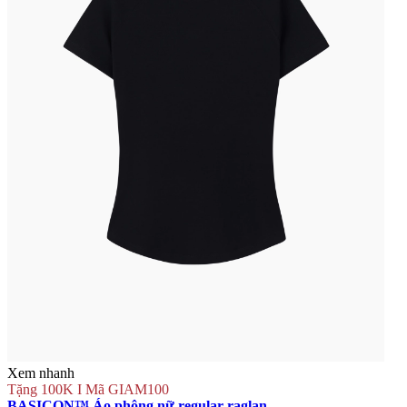
Xem nhanh
Tặng 100K I Mã GIAM100
BASICON™ Áo phông nữ regular raglan