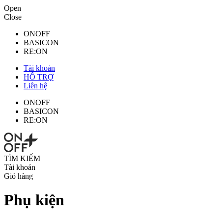
Open
Close
ONOFF
BASICON
RE:ON
Tài khoản
HỖ TRỢ
Liên hệ
ONOFF
BASICON
RE:ON
TÌM KIẾM
Tài khoản
Giỏ hàng
Phụ kiện