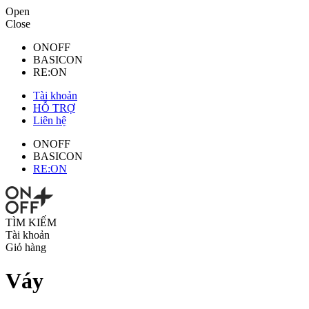
Open
Close
ONOFF
BASICON
RE:ON
Tài khoản
HỖ TRỢ
Liên hệ
ONOFF
BASICON
RE:ON
TÌM KIẾM
Tài khoản
Giỏ hàng
Váy