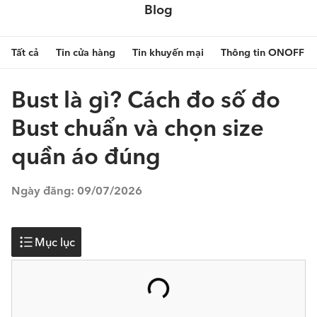
Blog
Tất cả
Tin cửa hàng
Tin khuyến mại
Thông tin ONOFF
Bust là gì? Cách đo số đo
Bust chuẩn và chọn size
quần áo đúng
Ngày đăng:
09/07/2026
Mục lục