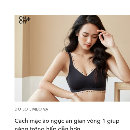
ĐỒ LÓT
,
MẸO VẶT
Cách mặc áo ngực ăn gian vòng 1 giúp
nàng trông hấp dẫn hơn