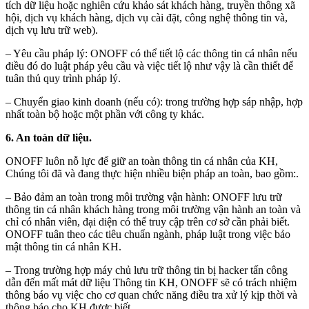
tích dữ liệu hoặc nghiên cứu khảo sát khách hàng, truyền thông xã
hội, dịch vụ khách hàng, dịch vụ cài đặt, công nghệ thông tin và,
dịch vụ lưu trữ web).
– Yêu cầu pháp lý: ONOFF có thể tiết lộ các thông tin cá nhân nếu
điều đó do luật pháp yêu cầu và việc tiết lộ như vậy là cần thiết để
tuân thủ quy trình pháp lý.
– Chuyển giao kinh doanh (nếu có): trong trường hợp sáp nhập, hợp
nhất toàn bộ hoặc một phần với công ty khác.
6. An toàn dữ liệu.
ONOFF luôn nỗ lực để giữ an toàn thông tin cá nhân của KH,
Chúng tôi đã và đang thực hiện nhiều biện pháp an toàn, bao gồm:.
– Bảo đảm an toàn trong môi trường vận hành: ONOFF lưu trữ
thông tin cá nhân khách hàng trong môi trường vận hành an toàn và
chỉ có nhân viên, đại diện có thể truy cập trên cơ sở cần phải biết.
ONOFF tuân theo các tiêu chuẩn ngành, pháp luật trong việc bảo
mật thông tin cá nhân KH.
– Trong trường hợp máy chủ lưu trữ thông tin bị hacker tấn công
dẫn đến mất mát dữ liệu Thông tin KH, ONOFF sẽ có trách nhiệm
thông báo vụ việc cho cơ quan chức năng điều tra xử lý kịp thời và
thông báo cho KH được biết.