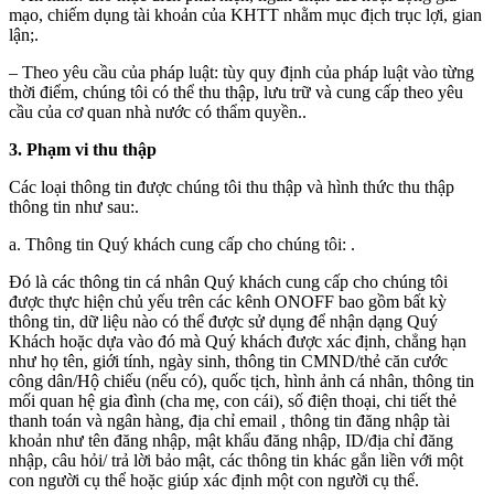
mạo, chiếm dụng tài khoản của KHTT nhằm mục địch trục lợi, gian
lận;.
– Theo yêu cầu của pháp luật: tùy quy định của pháp luật vào từng
thời điểm, chúng tôi có thể thu thập, lưu trữ và cung cấp theo yêu
cầu của cơ quan nhà nước có thẩm quyền..
3. Phạm vi thu thập
Các loại thông tin được chúng tôi thu thập và hình thức thu thập
thông tin như sau:.
a. Thông tin Quý khách cung cấp cho chúng tôi: .
Đó là các thông tin cá nhân Quý khách cung cấp cho chúng tôi
được thực hiện chủ yếu trên các kênh ONOFF bao gồm bất kỳ
thông tin, dữ liệu nào có thể được sử dụng để nhận dạng Quý
Khách hoặc dựa vào đó mà Quý khách được xác định, chẳng hạn
như họ tên, giới tính, ngày sinh, thông tin CMND/thẻ căn cước
công dân/Hộ chiếu (nếu có), quốc tịch, hình ảnh cá nhân, thông tin
mối quan hệ gia đình (cha mẹ, con cái), số điện thoại, chi tiết thẻ
thanh toán và ngân hàng, địa chỉ email , thông tin đăng nhập tài
khoản như tên đăng nhập, mật khẩu đăng nhập, ID/địa chỉ đăng
nhập, câu hỏi/ trả lời bảo mật, các thông tin khác gắn liền với một
con người cụ thể hoặc giúp xác định một con người cụ thể.