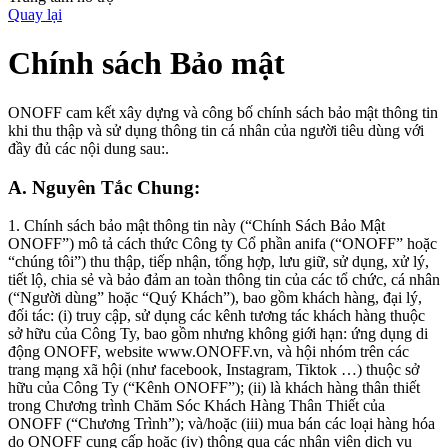
Quay lại
Chính sách Bảo mật
ONOFF cam kết xây dựng và công bố chính sách bảo mật thông tin
khi thu thập và sử dụng thông tin cá nhân của người tiêu dùng với
đầy đủ các nội dung sau:.
A. Nguyên Tắc Chung:
1. Chính sách bảo mật thông tin này (“Chính Sách Bảo Mật
ONOFF”) mô tả cách thức Công ty Cổ phần anifa (“ONOFF” hoặc
“chúng tôi”) thu thập, tiếp nhận, tổng hợp, lưu giữ, sử dụng, xử lý,
tiết lộ, chia sẻ và bảo đảm an toàn thông tin của các tổ chức, cá nhân
(“Người dùng” hoặc “Quý Khách”), bao gồm khách hàng, đại lý,
đối tác: (i) truy cập, sử dụng các kênh tương tác khách hàng thuộc
sở hữu của Công Ty, bao gồm nhưng không giới hạn: ứng dụng di
động ONOFF, website www.ONOFF.vn, và hội nhóm trên các
trang mạng xã hội (như facebook, Instagram, Tiktok …) thuộc sở
hữu của Công Ty (“Kênh ONOFF”); (ii) là khách hàng thân thiết
trong Chương trình Chăm Sóc Khách Hàng Thân Thiết của
ONOFF (“Chương Trình”); và/hoặc (iii) mua bán các loại hàng hóa
do ONOFF cung cấp hoặc (iv) thông qua các nhân viên dịch vụ