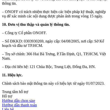
thông tin.
– ONOFF có trách nhiệm thực hiện các biện pháp kỹ thuật, nghiệp
vụ để xác minh các nội dung được phản ánh trong vòng 15 ngày.
10. Đơn vị thu thập và quản lý thông tin.
– Công ty Cổ phần ONOFF.
– Số ĐKKD: 0303930269, ngày cấp: 04/08/2005, nơi cấp: Sở Kế
hoạch và đầu tư TP.HCM.
– Trụ sở chính: 366 Hai Bà Trưng, P.Tân Định, Q1, TP.HCM, Việt
Nam.
– Địa chỉ liên hệ: 121 Chùa Bộc, Trung Liệt, Đống Đa, HN.
11. Hiệu lực.
Chính sách bảo mật thông tin này có hiệu lực từ ngày 01/07/2023.
Trung tâm hỗ trợ
Hỗ trợ
Hướng dẫn chọn size
Hướng dẫn thanh toán
Liên hệ