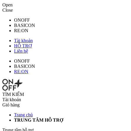
Open
Close
ONOFF
BASICON
RE:ON
Tài khoản
HỖ TRỢ
Liên hệ
ONOFF
BASICON
RE:ON
TÌM KIẾM
Tài khoản
Giỏ hàng
Trang chủ
TRUNG TÂM HỖ TRỢ
Trung tâm hỗ trợ