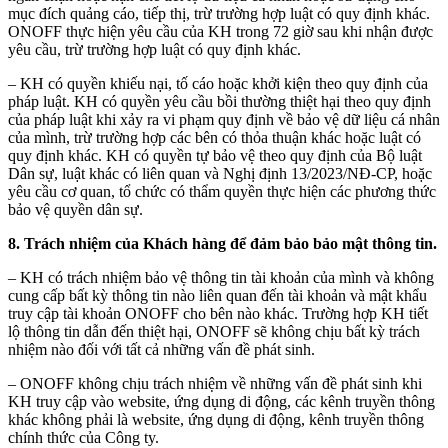
mục đích quảng cáo, tiếp thị, trừ trường hợp luật có quy định khác.
ONOFF thực hiện yêu cầu của KH trong 72 giờ sau khi nhận được
yêu cầu, trừ trường hợp luật có quy định khác.
– KH có quyền khiếu nại, tố cáo hoặc khởi kiện theo quy định của
pháp luật. KH có quyền yêu cầu bồi thường thiệt hại theo quy định
của pháp luật khi xảy ra vi phạm quy định về bảo vệ dữ liệu cá nhân
của mình, trừ trường hợp các bên có thỏa thuận khác hoặc luật có
quy định khác. KH có quyền tự bảo vệ theo quy định của Bộ luật
Dân sự, luật khác có liên quan và Nghị định 13/2023/NĐ-CP, hoặc
yêu cầu cơ quan, tổ chức có thẩm quyền thực hiện các phương thức
bảo vệ quyền dân sự.
8. Trách nhiệm của Khách hàng để đảm bảo bảo mật thông tin.
– KH có trách nhiệm bảo vệ thông tin tài khoản của mình và không
cung cấp bất kỳ thông tin nào liên quan đến tài khoản và mật khẩu
truy cập tài khoản ONOFF cho bên nào khác. Trường hợp KH tiết
lộ thông tin dẫn đến thiệt hại, ONOFF sẽ không chịu bất kỳ trách
nhiệm nào đối với tất cả những vấn đề phát sinh.
– ONOFF không chịu trách nhiệm về những vấn đề phát sinh khi
KH truy cập vào website, ứng dụng di động, các kênh truyền thông
khác không phải là website, ứng dụng di động, kênh truyền thông
chính thức của Công ty.