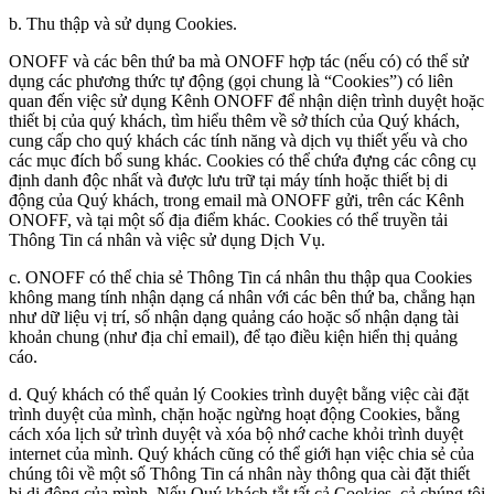
b. Thu thập và sử dụng Cookies.
ONOFF và các bên thứ ba mà ONOFF hợp tác (nếu có) có thể sử
dụng các phương thức tự động (gọi chung là “Cookies”) có liên
quan đến việc sử dụng Kênh ONOFF để nhận diện trình duyệt hoặc
thiết bị của quý khách, tìm hiểu thêm về sở thích của Quý khách,
cung cấp cho quý khách các tính năng và dịch vụ thiết yếu và cho
các mục đích bổ sung khác. Cookies có thể chứa đựng các công cụ
định danh độc nhất và được lưu trữ tại máy tính hoặc thiết bị di
động của Quý khách, trong email mà ONOFF gửi, trên các Kênh
ONOFF, và tại một số địa điểm khác. Cookies có thể truyền tải
Thông Tin cá nhân và việc sử dụng Dịch Vụ.
c. ONOFF có thể chia sẻ Thông Tin cá nhân thu thập qua Cookies
không mang tính nhận dạng cá nhân với các bên thứ ba, chẳng hạn
như dữ liệu vị trí, số nhận dạng quảng cáo hoặc số nhận dạng tài
khoản chung (như địa chỉ email), để tạo điều kiện hiển thị quảng
cáo.
d. Quý khách có thể quản lý Cookies trình duyệt bằng việc cài đặt
trình duyệt của mình, chặn hoặc ngừng hoạt động Cookies, bằng
cách xóa lịch sử trình duyệt và xóa bộ nhớ cache khỏi trình duyệt
internet của mình. Quý khách cũng có thể giới hạn việc chia sẻ của
chúng tôi về một số Thông Tin cá nhân này thông qua cài đặt thiết
bị di động của mình. Nếu Quý khách tắt tất cả Cookies, cả chúng tôi