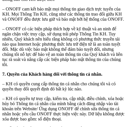
– ONOFF cam kết bảo mật mọi thông tin giao dịch trực tuyến của
KH. Mọi Thông Tin KH, cũng như các thông tin trao đổi giữa KH
và ONOFF đều được lưu giữ và bảo mật bởi hệ thống của ONOFF.
– ONOFF có các biện pháp thích hợp về kỹ thuật và an ninh để
ngăn chặn việc truy cập, sử dụng trái phép Thông Tin KH. Tuy
nhiên, Quý khách nên hiểu rằng không có phương thức truyền tải
nào qua Internet hoặc phương thức lưu trữ điện tử là an toàn tuyệt
đối. Mặc dù việc bảo mật không thể đảm bảo tuyệt đối, nhưng
chúng tôi nỗ lực để bảo vệ an toàn thông tin của Quý khách và liên
tục rà soát và nâng cấp các biện pháp bảo mật thông tin của chúng
tôi.
7. Quyền của Khách hàng đối với thông tin cá nhân.
– KH có quyền cung cấp thông tin cá nhân cho chúng tôi và có
quyền thay đổi quyết định đó bất kỳ lúc nào.
– KH có quyền tự truy cập, kiểm tra, cập nhật, điều chỉnh, xóa hoặc
hủy bỏ Thông tin cá nhân của mình bằng cách đăng nhập vào tài
khoản trên Website/ Ứng dụng ONOFF để chỉnh sửa thông tin cá
nhân hoặc yêu cầu ONOFF thực hiện việc này. Dữ liệu không được
xóa được bao gồm: số điện thoại.