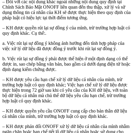
– Đối với các nội dung khác ngoài những nội dung quy định tại
Chính Sách Bảo Mật ONOFF liên quan đến thu thập, xử lý và sử
dụng thông tin cá nhân của KH sẽ được thực hiện theo quy định của
pháp luật có hiệu lực tại thời điểm tương ứng.
– KH được quyền rút lại sự đồng ý của mình, trừ trường hợp luật có
quy định khác. Cụ thể:.
a. Việc rút lại sự đồng ý không ảnh hưởng đến tính hợp pháp của
việc xử lý dữ liệu đã được đồng ý trước khi rút lại sự đồng ý.
b. Việc rút lại sự đồng ý phải được thể hiện ở một định dạng có thể
được in, sao chép bằng văn bản, bao gồm cả dưới dạng điện tử hoặc
định dạng kiểm chứng được.
– KH được yêu cầu hạn chế xử lý dữ liệu cá nhân của mình, trừ
trường hợp luật có quy định khác; Việc hạn chế xử lý dữ liệu được
thực hiện trong 72 giờ sau khi có yêu cầu của KH dữ liệu, với toàn
bộ dữ liệu cá nhân mà chủ thể dữ liệu yêu cầu hạn chế, trừ trường
hợp luật có quy định khác.
– KH được quyền yêu cầu ONOFF cung cấp cho bản thân dữ liệu
cá nhân của mình, trừ trường hợp luật có quy định khác.
– KH được phản đối ONOFF xử lý dữ liệu cá nhân của mình nhằm
ngăn chặn hoặc hạn chế tiết lộ dữ liệu cá nhân hoặc sử dụng cho