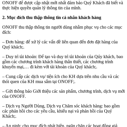
ONOFF để được cập nhật mới nhất đảm bảo Quý Khách đã biết và
thực hiện quyền quản lý thông tin của mình.
2. Mục đích thu thập thông tin cá nhân khách hàng
ONOFF thu thập thông tin người dùng nhằm phục vụ cho các mục
đích:
– Đơn hàng: để xử lý các vấn đề liên quan đến đơn đặt hàng của
Quý khách;.
– Duy trì tài khoản: Để tạo và duy trì tài khoản của Qúy khách, bao
gồm các chương trình khách hàng thân thiết, các chương trình
khuyến mại,… đi kèm với tài khoản của Quý khách;.
– Cung cấp các dịch vụ/ tiện ích cho KH dựa trên nhu cầu và các
thói quen của KH mua sắm tại ONOFF;.
– Gửi thông báo Giới thiệu các sản phẩm, chương trình, dịch vụ mới
của ONOFF.
– Dịch vụ Người Dùng, Dịch vụ Chăm sóc khách hàng: bao gồm
các phản hồi cho các yêu cầu, khiếu nại và phản hồi của Quý
Khách;.
– An ninh: cho mục đích phát hiện, ngăn chặn các hoạt động giả