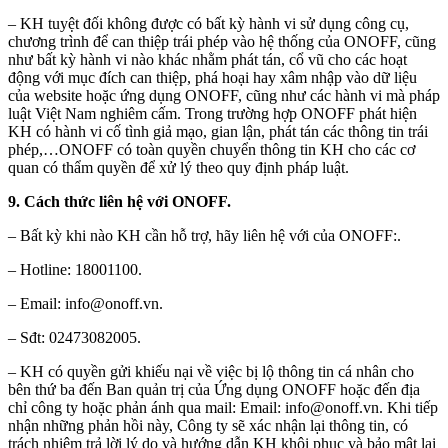
– KH tuyệt đối không được có bất kỳ hành vi sử dụng công cụ,
chương trình để can thiệp trái phép vào hệ thống của ONOFF, cũng
như bất kỳ hành vi nào khác nhằm phát tán, cổ vũ cho các hoạt
động với mục đích can thiệp, phá hoại hay xâm nhập vào dữ liệu
của website hoặc ứng dụng ONOFF, cũng như các hành vi mà pháp
luật Việt Nam nghiêm cấm. Trong trường hợp ONOFF phát hiện
KH có hành vi cố tình giả mạo, gian lận, phát tán các thông tin trái
phép,…ONOFF có toàn quyền chuyển thông tin KH cho các cơ
quan có thẩm quyền để xử lý theo quy định pháp luật.
9. Cách thức liên hệ với ONOFF.
– Bất kỳ khi nào KH cần hỗ trợ, hãy liên hệ với của ONOFF:.
– Hotline: 18001100.
– Email: info@onoff.vn.
– Sđt: 02473082005.
– KH có quyền gửi khiếu nại về việc bị lộ thông tin cá nhân cho
bên thứ ba đến Ban quản trị của Ứng dụng ONOFF hoặc đến địa
chỉ công ty hoặc phản ánh qua mail: Email: info@onoff.vn. Khi tiếp
nhận những phản hồi này, Công ty sẽ xác nhận lại thông tin, có
trách nhiệm trả lời lý do và hướng dẫn KH khôi phục và bảo mật lại