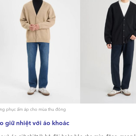
ang phục ấm áp cho mùa thu đông
o giữ nhiệt với áo khoác