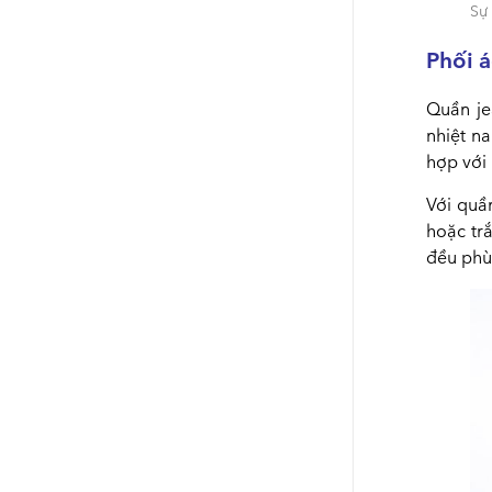
Sự
Phối á
Quần je
nhiệt n
hợp với 
Với quầ
hoặc trắ
đều phù