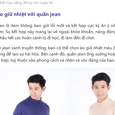
 kết hợp năng động cho ngày hè
o giữ nhiệt với quần jean
an là item không bao giờ lỗi mốt và kết hợp cực kỳ ăn ý vớ
am. Sự kết hợp này mang lại vẻ ngoài khỏe khoắn, năng độn
hầu hết các hoàn cảnh từ đi học, đi làm đến đi chơi.
n jean xanh truyền thống, bạn có thể chọn áo giữ nhiệt màu 
ng để tạo sự hài hòa. Bên cạnh đó, quần jean ống suông hoặc
 hợp, tuỳ thuộc vào phong cách cá nhân và vóc dáng của bạn