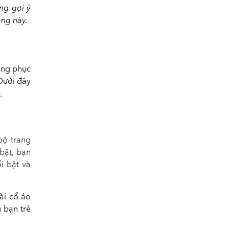
ng gợi ý
ng này.
rang phục
 Dưới đây
.
bộ trang
bật, bạn
i bật và
ài cổ áo
 bạn trẻ