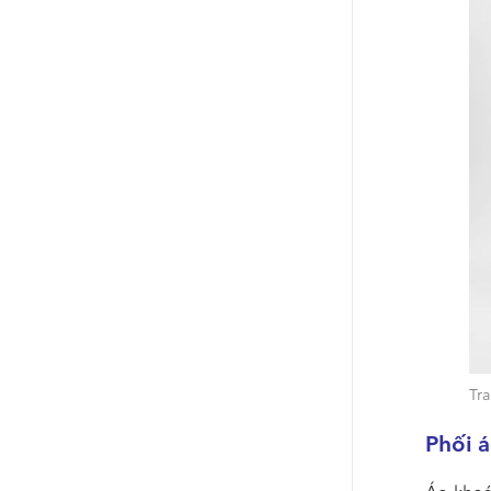
Tr
Phối á