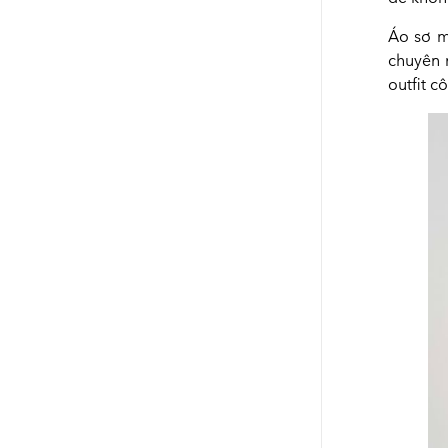
Áo sơ m
chuyên 
outfit c