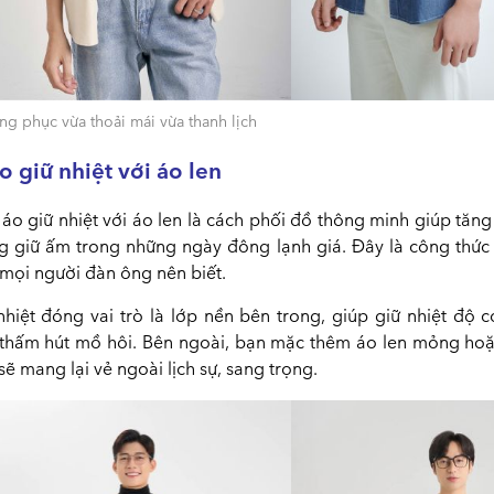
ng phục vừa thoải mái vừa thanh lịch
o giữ nhiệt với áo len
áo giữ nhiệt với áo len là cách phối đồ thông minh giúp tăn
g giữ ấm trong những ngày đông lạnh giá. Đây là công thức 
mọi người đàn ông nên biết.
nhiệt đóng vai trò là lớp nền bên trong, giúp giữ nhiệt độ c
 thấm hút mồ hôi. Bên ngoài, bạn mặc thêm áo len mỏng hoặ
sẽ mang lại vẻ ngoài lịch sự, sang trọng.