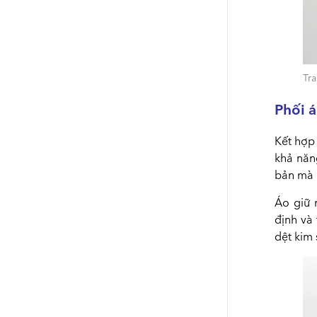
Tra
Phối á
Kết hợp 
khả năn
bản mà 
Áo giữ 
định và
dệt kim 