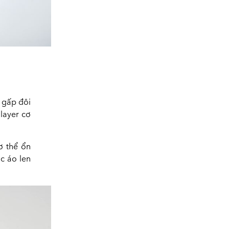
g gấp đôi
layer cơ
ơ thể ổn
c áo len