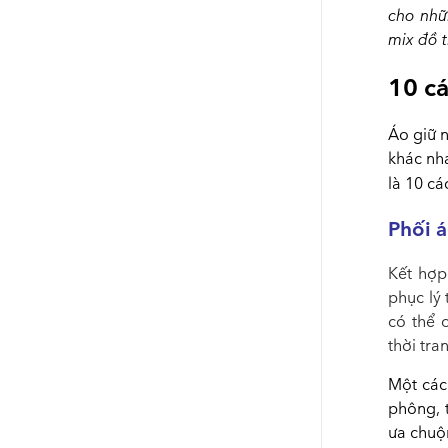
cho nhữ
mix đồ 
10 cá
Áo giữ n
khác nha
là 10 c
Phối á
Kết hợp
phục lý
có thể 
thời tra
Một các
phông, 
ưa chuộn