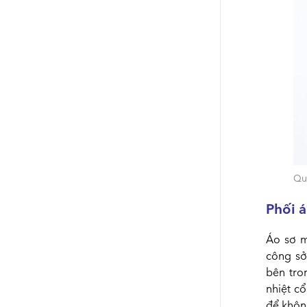
Qu
Phối á
Áo sơ m
công sở
bên tro
nhiệt cổ
để khôn