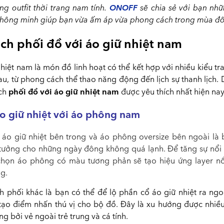
ONOFF
ng outfit thời trang nam tính.
sẽ chia sẻ với bạn nhữ
thông minh giúp bạn vừa ấm áp vừa phong cách trong mùa đô
ch phối đồ với áo giữ nhiệt nam
hiệt nam là món đồ linh hoạt có thể kết hợp với nhiều kiểu t
u, từ phong cách thể thao năng động đến lịch sự thanh lịch.
phối đồ với áo giữ nhiệt nam
ách
được yêu thích nhất hiện nay
o giữ nhiệt với áo phông nam
 áo giữ nhiệt bên trong và áo phông oversize bên ngoài là 
 tưởng cho những ngày đông không quá lạnh. Để tăng sự nổi 
chọn áo phông có màu tương phản sẽ tạo hiệu ứng layer nổ
ng.
h phối khác là bạn có thể để lộ phần cổ áo giữ nhiệt ra ngo
tạo điểm nhấn thú vị cho bộ đồ. Đây là xu hướng được nhiều
g bởi vẻ ngoài trẻ trung và cá tính.