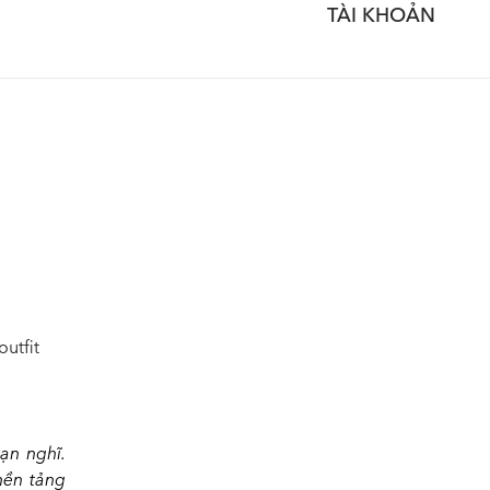
TÀI KHOẢN
utfit
n nghĩ.
nền tảng