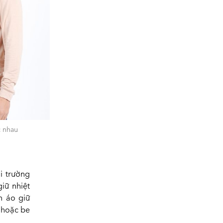
c nhau
i trường
iữ nhiệt
n áo giữ
g hoặc be