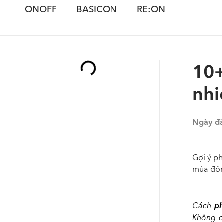
ONOFF
BASICON
RE:ON
10+
nhi
Ngày đ
Gợi ý ph
mùa đông
p
Cách
Không c