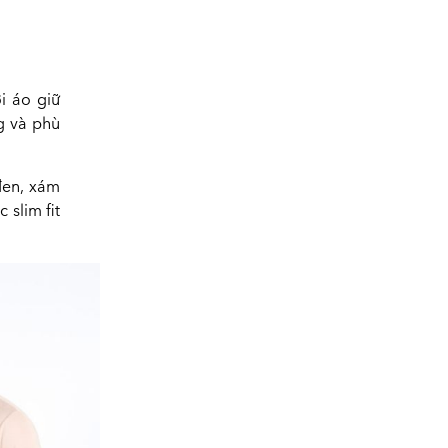
i áo giữ
g và phù
đen, xám
 slim fit
.