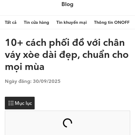
Blog
Tất cả
Tin cửa hàng
Tin khuyến mại
Thông tin ONOFF
10+ cách phối đồ với chân
váy xòe dài đẹp, chuẩn cho
mọi mùa
Ngày đăng:
30/09/2025
Mục lục