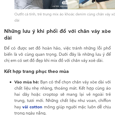
Outfit cá tính, trẻ trung mix áo khoác denim cùng chân váy x
dài
Những lưu ý khi phối đồ với chân váy xòe
dài
Để có được set đồ hoàn hảo, việc tránh những lỗi phổ
biến là vô cùng quan trọng. Dưới đây là những lưu ý để
chị em có set đồ đẹp khi
mix đồ với chân váy xoè dài
.
Kết hợp trang phục theo mùa
Vào mùa hè:
Bạn có thể chọn chân váy xòe dài với
chất liệu nhẹ nhàng, thoáng mát. Kết hợp cùng áo
hai dây hoặc croptop sẽ mang lại vẻ ngoài trẻ
trung, tươi mới. Những chất liệu như voan, chiffon
vải cotton
hay
mỏng giúp người mặc luôn dễ chịu
trong ngày nắng.