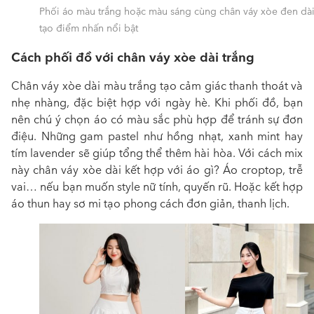
Phối áo màu trắng hoặc màu sáng cùng chân váy xòe đen dà
tạo điểm nhấn nổi bật
Cách phối đồ với chân váy xòe dài trắng
Chân váy xòe dài màu trắng tạo cảm giác thanh thoát và
nhẹ nhàng, đặc biệt hợp với ngày hè. Khi phối đồ, bạn
nên chú ý chọn áo có màu sắc phù hợp để tránh sự đơn
điệu. Những gam pastel như hồng nhạt, xanh mint hay
tím lavender sẽ giúp tổng thể thêm hài hòa. Với cách mix
này
chân váy xòe dài kết hợp với áo gì? Áo croptop, trễ
vai… nếu bạn muốn style nữ tính, quyến rũ. Hoặc kết hợp
áo thun hay sơ mi tạo phong cách đơn giản, thanh lịch.