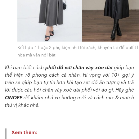
Kết hợp 1 hoặc 2 phụ kiện như túi xách, khuyên tai để outfit 
hòa mà vẫn nổi bật
phối đồ với chân váy xòe dài
Khi bạn biết cách
giúp bạn
thể hiện rõ phong cách cá nhân. Hi vọng với 10+ gợi ý
trên sẽ giúp bạn tự tin hơn khi tạo set đồ ấn tượng và trả
lời được câu hỏi
chân váy xoè dài phối với áo gì
. Hãy ghé
ONOFF
để khám phá xu hướng mới và cách mix & match
thú vị khác nhé.
Xem thêm: