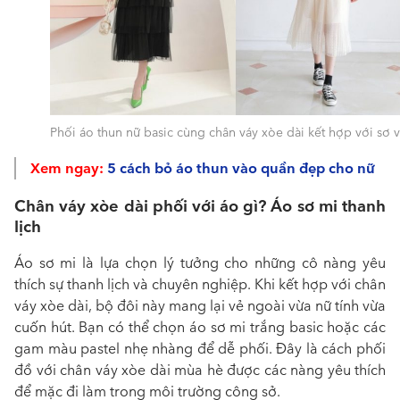
Phối áo thun nữ basic cùng chân váy xòe dài kết hợp với sơ v
Xem ngay:
5 cách bỏ áo thun vào quần đẹp cho nữ
Chân váy xòe dài phối với áo gì? Áo sơ mi thanh
lịch
Áo sơ mi là lựa chọn lý tưởng cho những cô nàng yêu
thích sự thanh lịch và chuyên nghiệp. Khi kết hợp với chân
váy xòe dài, bộ đôi này mang lại vẻ ngoài vừa nữ tính vừa
cuốn hút. Bạn có thể chọn áo sơ mi trắng basic hoặc các
gam màu pastel nhẹ nhàng để dễ phối. Đây là
cách phối
đồ với chân váy xòe dài mùa hè được các nàng yêu thích
để mặc đi làm trong môi trường công sở.