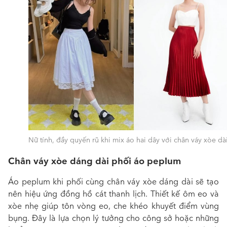
Nữ tính, đầy quyến rũ khi mix áo hai dây với chân váy xòe dà
Chân váy xòe dáng dài phối áo peplum
Áo peplum khi phối cùng chân váy xòe dáng dài sẽ tạo
nên hiệu ứng đồng hồ cát thanh lịch. Thiết kế ôm eo và
xòe nhẹ giúp tôn vòng eo, che khéo khuyết điểm vùng
bụng. Đây là lựa chọn lý tưởng cho công sở hoặc những