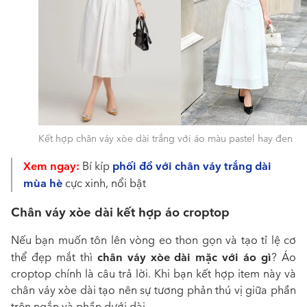
Kết hợp chân váy xòe dài trắng với áo màu pastel hay đen
Xem ngay:
phối đồ với chân váy trắng dài
Bí kíp
mùa hè
cực xinh, nổi bật
Chân váy xòe dài kết hợp áo croptop
Nếu bạn muốn tôn lên vòng eo thon gọn và tạo tỉ lệ cơ
chân váy xòe dài mặc với áo gì
thể đẹp mắt thì
?
Áo
croptop chính là câu trả lời. Khi bạn kết hợp item này và
chân váy xòe dài tạo nên sự tương phản thú vị giữa phần
trên ngắn và phần dưới dài.