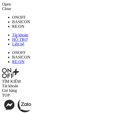
Open
Close
ONOFF
BASICON
RE:ON
Tài khoản
HỖ TRỢ
Liên hệ
ONOFF
BASICON
RE:ON
TÌM KIẾM
Tài khoản
Giỏ hàng
TOP