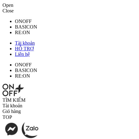
Open
Close
ONOFF
BASICON
RE:ON
Tài khoản
HỖ TRỢ
Liên hệ
ONOFF
BASICON
RE:ON
TÌM KIẾM
Tài khoản
Giỏ hàng
TOP