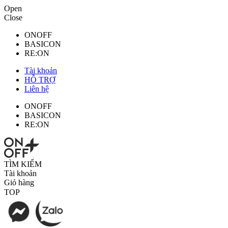
Open
Close
ONOFF
BASICON
RE:ON
Tài khoản
HỖ TRỢ
Liên hệ
ONOFF
BASICON
RE:ON
TÌM KIẾM
Tài khoản
Giỏ hàng
TOP