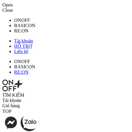
Open
Close
ONOFF
BASICON
RE:ON
Tài khoản
HỖ TRỢ
Liên hệ
ONOFF
BASICON
RE:ON
TÌM KIẾM
Tài khoản
Giỏ hàng
TOP