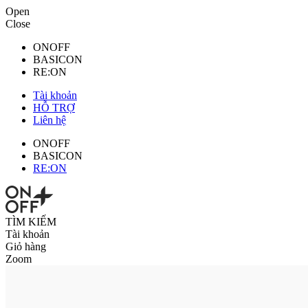
Open
Close
ONOFF
BASICON
RE:ON
Tài khoản
HỖ TRỢ
Liên hệ
ONOFF
BASICON
RE:ON
TÌM KIẾM
Tài khoản
Giỏ hàng
Zoom