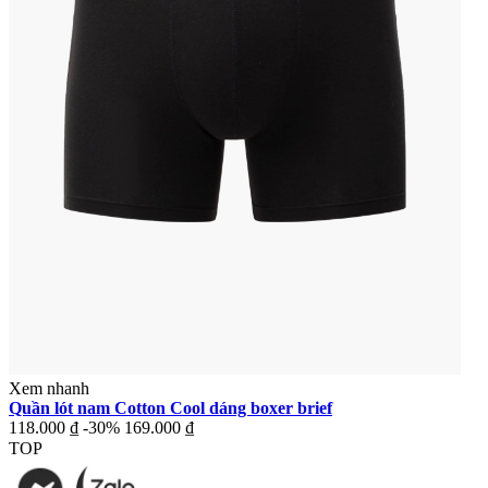
Xem nhanh
Quần lót nam Cotton Cool dáng boxer brief
118.000 ₫
-30%
169.000 ₫
TOP