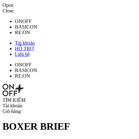
Open
Close
ONOFF
BASICON
RE:ON
Tài khoản
HỖ TRỢ
Liên hệ
ONOFF
BASICON
RE:ON
TÌM KIẾM
Tài khoản
Giỏ hàng
BOXER BRIEF