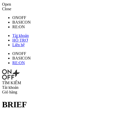
Open
Close
ONOFF
BASICON
RE:ON
Tài khoản
HỖ TRỢ
Liên hệ
ONOFF
BASICON
RE:ON
TÌM KIẾM
Tài khoản
Giỏ hàng
BRIEF