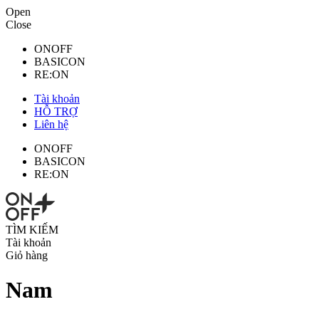
Open
Close
ONOFF
BASICON
RE:ON
Tài khoản
HỖ TRỢ
Liên hệ
ONOFF
BASICON
RE:ON
TÌM KIẾM
Tài khoản
Giỏ hàng
Nam