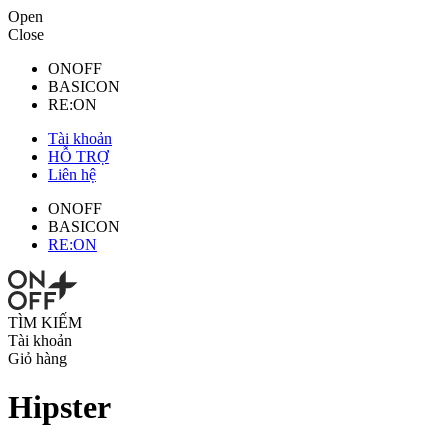
Open
Close
ONOFF
BASICON
RE:ON
Tài khoản
HỖ TRỢ
Liên hệ
ONOFF
BASICON
RE:ON
TÌM KIẾM
Tài khoản
Giỏ hàng
Hipster