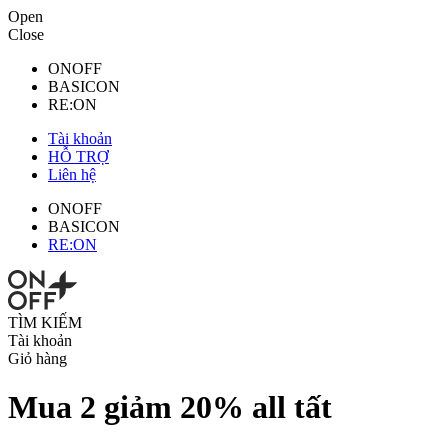
Open
Close
ONOFF
BASICON
RE:ON
Tài khoản
HỖ TRỢ
Liên hệ
ONOFF
BASICON
RE:ON
TÌM KIẾM
Tài khoản
Giỏ hàng
Mua 2 giảm 20% all tất