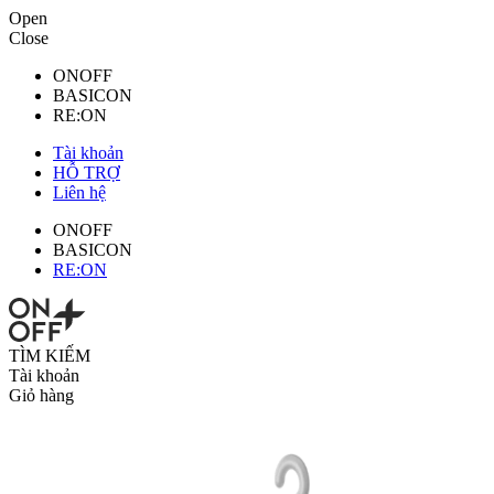
Open
Close
ONOFF
BASICON
RE:ON
Tài khoản
HỖ TRỢ
Liên hệ
ONOFF
BASICON
RE:ON
TÌM KIẾM
Tài khoản
Giỏ hàng