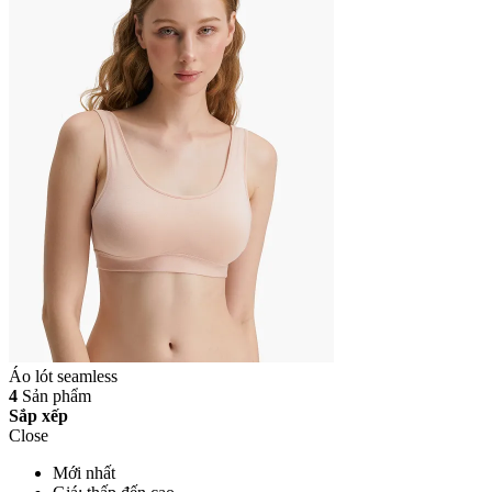
Áo lót seamless
4
Sản phẩm
Sắp xếp
Close
Mới nhất