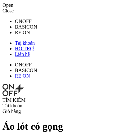
Open
Close
ONOFF
BASICON
RE:ON
Tài khoản
HỖ TRỢ
Liên hệ
ONOFF
BASICON
RE:ON
TÌM KIẾM
Tài khoản
Giỏ hàng
Áo lót có gọng