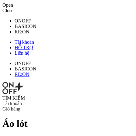
Open
Close
ONOFF
BASICON
RE:ON
Tài khoản
HỖ TRỢ
Liên hệ
ONOFF
BASICON
RE:ON
TÌM KIẾM
Tài khoản
Giỏ hàng
Áo lót