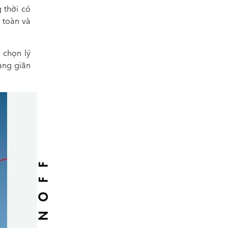
 thời có
 toàn và
 chọn lý
rạng giãn