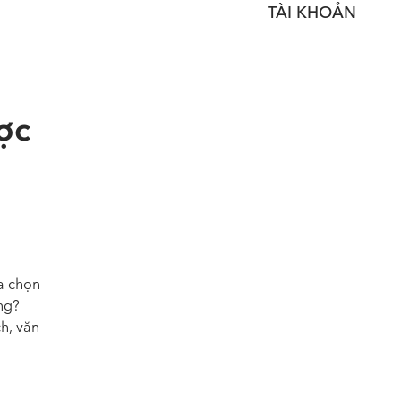
TÀI KHOẢN
ợc
ựa chọn
ng?
h, văn