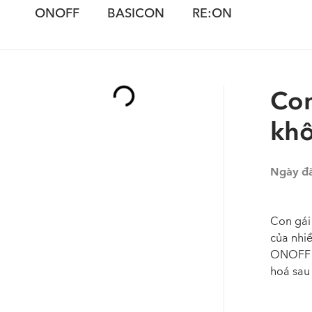
ONOFF
BASICON
RE:ON
Con
khô
Ngày đ
Con gái 
của nhi
ONOFF sẽ
hoá sau