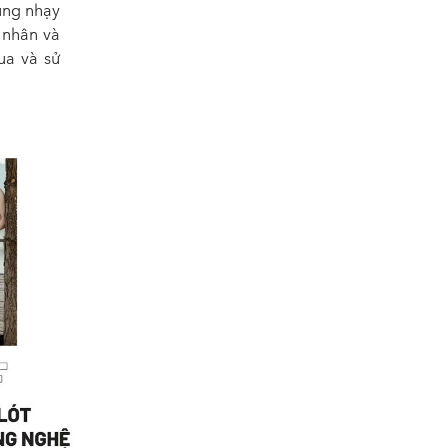
vùng nhạy
 nhân và
ua và sử