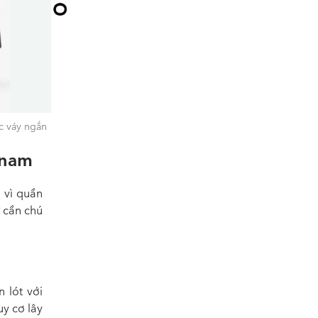
ặc váy ngắn
 nam
 vì quần
ữ cần chú
 lót với
uy cơ lây