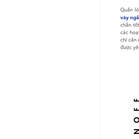
Quần ló
váy ng
chắn tố
các hoạ
chỉ cần
được yê