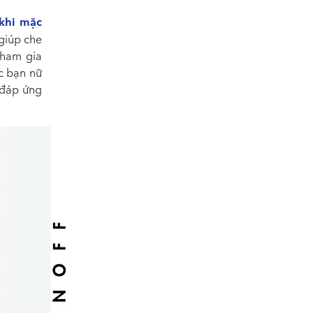
khi mặc
giúp che
tham gia
c bạn nữ
 đáp ứng