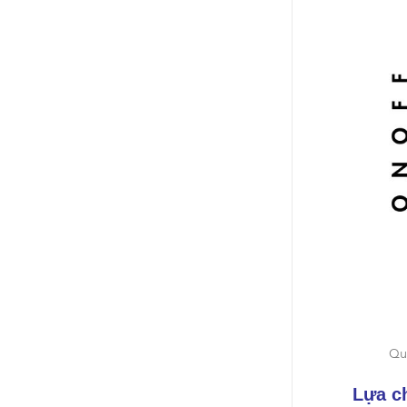
Quầ
Lựa c