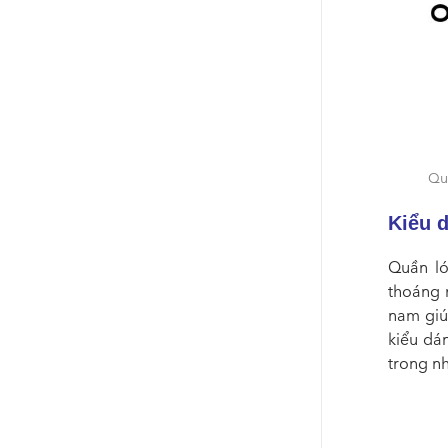
Qu
Kiểu d
Quần ló
thoáng m
nam giú
kiểu dá
trong n