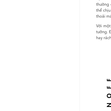
thường 
thể chị
thoải má
Với một
tưởng. Đ
hay rách