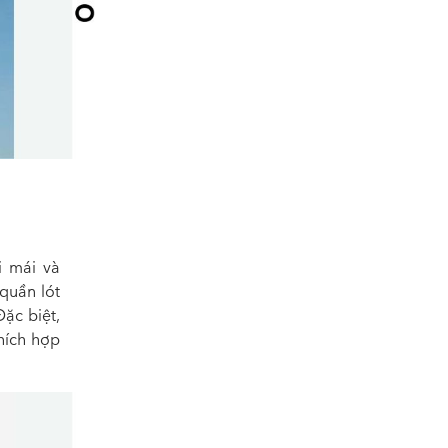
i mái và
 quần lót
ặc biệt,
hích hợp