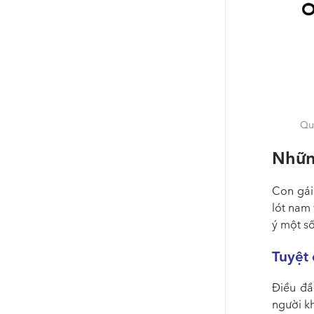
Quầ
Nhữn
Con gái
lót nam 
ý một s
Tuyệt
Điều đầ
người kh