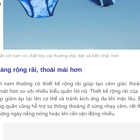
ần lót nam có chất liệu vải thường dày dặn và bền chắc hơn
áng rộng rãi, thoải mái hơn
t nam thường có thiết kế rộng rãi giúp tạo cảm giác thoả
át hơn so với nhiều kiểu quần lót nữ. Thiết kế rộng rãi của
p giảm áp lực lên cơ thể và tránh kích ứng da khi mặc lâu. Đ
ng quần cũng hỗ trợ sự thông thoáng ở vùng nhạy cảm, rất t
hững ngày nắng nóng hoặc khi cần vận động nhiều.