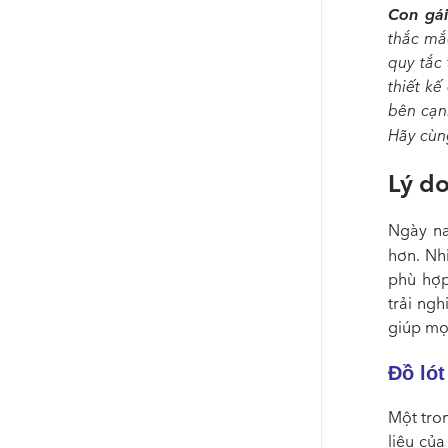
Con gá
thắc mắ
quy tắc 
thiết kế
bên cạn
Hãy cù
Lý do
Ngày na
hơn. Nh
phù hợp
trải ng
giúp mọi
Đồ ló
Một tro
liệu củ