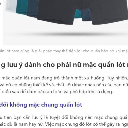
n lót nam cũng là giải pháp thay thế tiện lợi cho quần bảo hộ khi m
g lưu ý dành cho phái nữ mặc quần lót
 mặc quần lót nam đang trở thành một xu hướng. Tuy nhiên,
và nữ có những thiết kế và chất liệu khác nhau nên các bạn n
ố điều sau để đảm bảo an toàn và phù hợp khi sử dụng.
 đối không mặc chung quần lót
u tiên bạn cần lưu ý là tuyệt đối không nên mặc chung quần
ác dù là nam hay nữ. Việc mặc chung đồ lót có thể gây ra ng