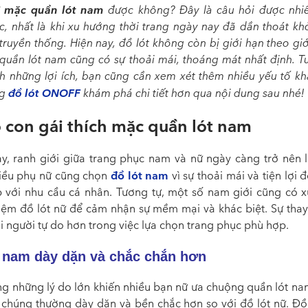
i mặc quần lót nam
được không? Đây là câu hỏi được nhi
c, nhất là khi xu hướng thời trang ngày nay đã dần thoát kh
truyền thống. Hiện nay, đồ lót không còn bị giới hạn theo giớ
 quần lót nam cũng có sự thoải mái, thoáng mát nhất định. T
h những lợi ích, bạn cũng cần xem xét thêm nhiều yếu tố kh
đồ lót ONOFF
ng
khám phá chi tiết hơn qua nội dung sau nhé!
 con gái thích mặc quần lót nam
y, ranh giới giữa trang phục nam và nữ ngày càng trở nên l
đồ lót nam
iều phụ nữ cũng chọn
vì sự thoải mái và tiện lợi 
 với nhu cầu cá nhân. Tương tự, một số nam giới cũng có 
hiệm đồ lót nữ để cảm nhận sự mềm mại và khác biệt. Sự thay
 người tự do hơn trong việc lựa chọn trang phục phù hợp.
t nam dày dặn và chắc chắn hơn
ng những lý do lớn khiến nhiều bạn nữ ưa chuộng quần lót nam
a chúng thường dày dặn và bền chắc hơn so với đồ lót nữ. Đồ