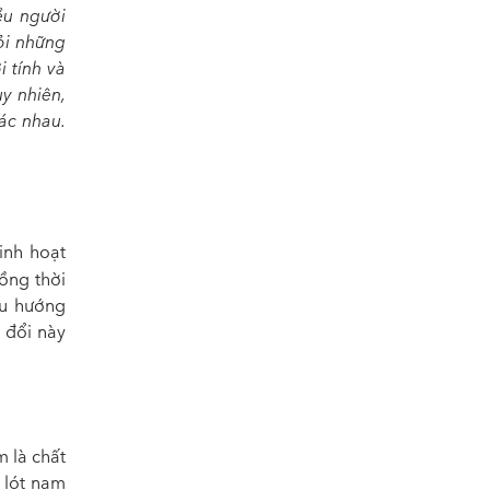
ều người
ỏi những
i tính và
uy nhiên,
ác nhau.
inh hoạt
đồng thời
xu hướng
 đổi này
 là chất
 lót nam