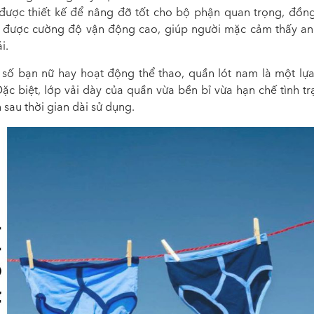
được thiết kế để nâng đỡ tốt cho bộ phận quan trọng, đồng
u được cường độ vận động cao, giúp người mặc cảm thấy an
i.
 số bạn nữ hay hoạt động thể thao, quần lót nam là một lựa
ặc biệt, lớp vải dày của quần vừa bền bỉ vừa hạn chế tình t
 sau thời gian dài sử dụng.