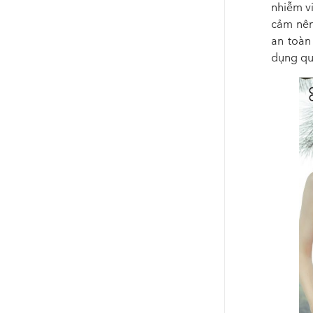
nhiễm vi
cảm nên
an toàn
dụng qu