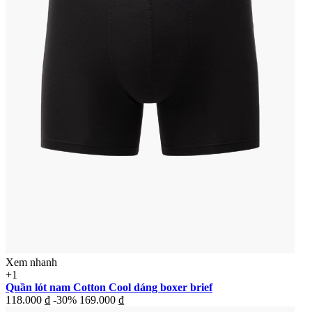
Xem nhanh
+1
Quần lót nam Cotton Cool dáng boxer brief
118.000 ₫
-30%
169.000 ₫