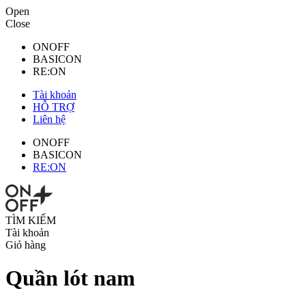
Open
Close
ONOFF
BASICON
RE:ON
Tài khoản
HỖ TRỢ
Liên hệ
ONOFF
BASICON
RE:ON
TÌM KIẾM
Tài khoản
Giỏ hàng
Quần lót nam