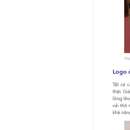
Th
Logo ở
Tất cả 
thật. G
lỏng lẻ
vải thô
khả năng