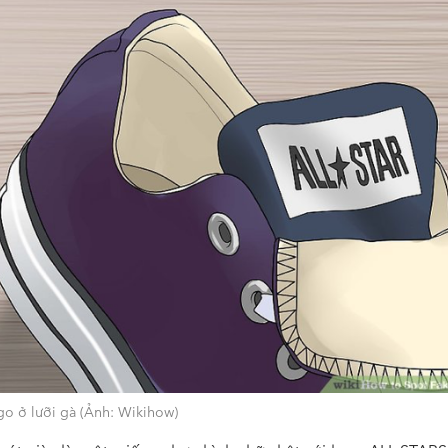
go ở lưỡi gà (Ảnh: Wikihow)