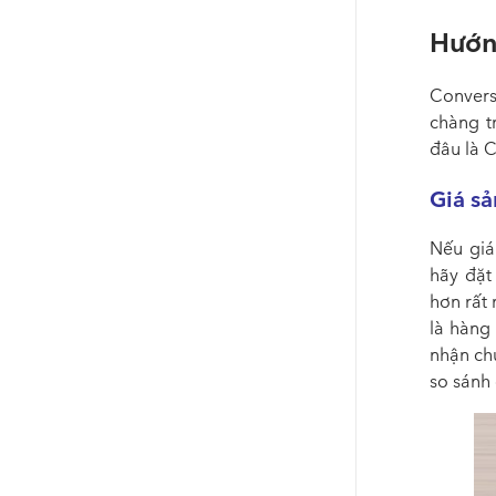
Hướn
Convers
chàng t
đâu là 
Giá s
Nếu giá
hãy đặt
hơn rất 
là hàng
nhận ch
so sánh 