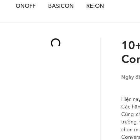
ONOFF
BASICON
RE:ON
10+
Con
Ngày đ
Hiện nay
Các hãn
Cũng ch
trường. 
chọn mu
Converse