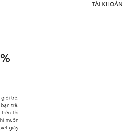
TÀI KHOẢN
0%
giới trẻ.
bạn trẻ.
trên thị
 khi muốn
iệt giày