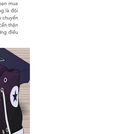
 bạn mua
ng là đôi
ận chuyển
cẩn thận
ững điều