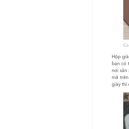
Con
Hộp già
bạn có 
nơi sản 
mã trên
giày thì