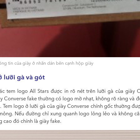
ông tin của giày ở nhãn dán bên cạnh hộp giày
 lưỡi gà và gót
các tem logo All Stars được in rõ nét trên lưỡi gà của giày 
iày Converse fake thường có logo mờ nhạt, không rõ ràng và đ
o. Tem logo ở lưỡi gà của giày Converse chính gốc thường đượ
 mỏng. Nếu đường chỉ xung quanh logo lỏng lẻo và không cân
 cao đó chính là giày fake.