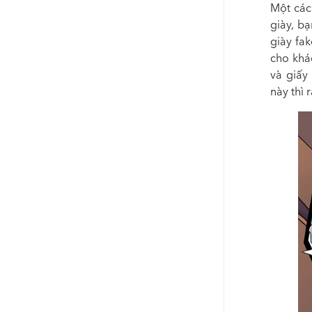
Một các
giày, bạ
giày fak
cho khá
và giấy
này thì 