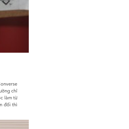
Converse
ường chỉ
c làm từ
 đối thì