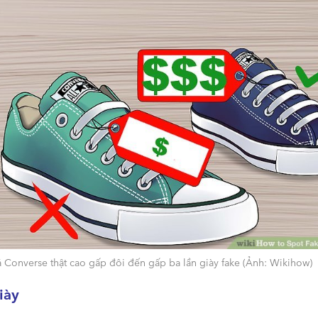
 Converse thật cao gấp đôi đến gấp ba lần giày fake (Ảnh: Wikihow)
iày