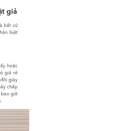
t giả
 bất cứ
hân biệt
 ấy hoặc
ó giá rẻ
 đôi giày
hãy chấp
 bao giờ
.