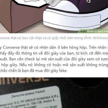
verse thật có bọc cẩn thận và có giấy nhồi bên trong (Ảnh: Wikihow)
y Converse thật sẽ có nhãn dán ở bên hông hộp. Trên nhãn 
thấy đầy đủ thông tin về đôi giày của bạn, từ kích cỡ đến mà
xuất. Bạn cần check lại mã sản xuất của đôi giày xem có tươ
 hộp giày. Nếu nó không có hoặc mã sản xuất không trùng
 chắc chắn là bạn đã mua đôi giày fake.