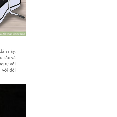
dán này,
u sắc và
ng tự với
 với đôi