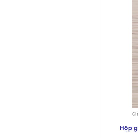
Giá
Hộp g