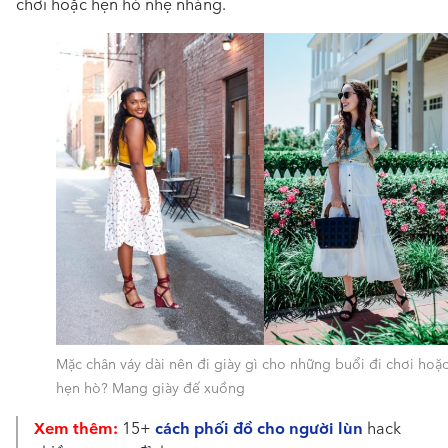
chơi hoặc hẹn hò nhẹ nhàng.
Mặc chân váy dài nên đi giày gì cho những buổi đi chơi hoặ
hẹn hò? Mang giày đế xuồng
Xem thêm:
cách phối đồ cho người lùn
15+
hack