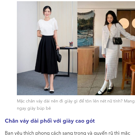
Mặc chân váy dài nên đi giày gì để tôn lên nét nữ tính? Mang
ngay giày búp bê
Chân váy dài phối với giày cao gót
Bạn yêu thích phong cách sang trọng và quyến rũ thì
mặc