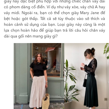
giày này đặc biệt phù hợp với những chiếc chân váy dài
có phom dáng cổ điển. Ví dụ như váy xòe, váy chữ A hay
váy midi. Ngoài ra, bạn có thể chọn giày Mary Jane đế
bệt hoặc gót thấp. Tất cả sẽ tùy thuộc vào sở thích và
hoàn cảnh sử dụng của bạn. Loại giày này cũng là một
lựa chọn hoàn hảo để giúp bạn trả lời câu hỏi chân
váy
dài qua gối nên mang giày gì?