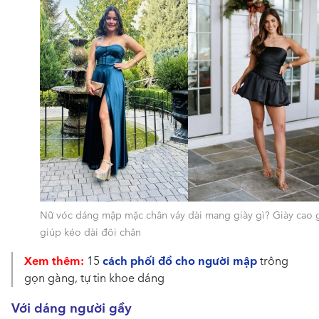
Nữ vóc dáng mập mặc chân váy dài mang giày gì? Giày cao 
giúp kéo dài đôi chân
Xem thêm:
cách phối đồ cho người mập
15
trông
gọn gàng, tự tin khoe dáng
Với dáng người gầy