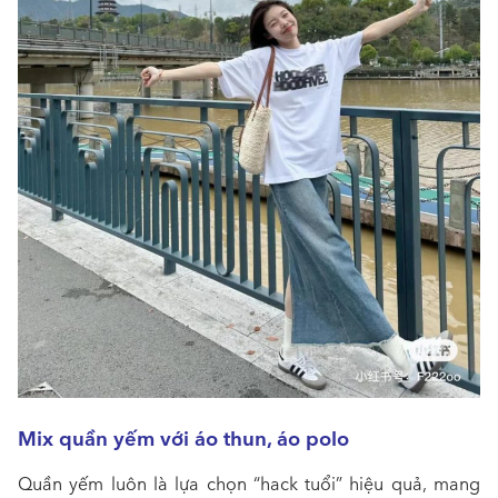
Mix quần yếm với áo thun, áo polo
Quần yếm luôn là lựa chọn “hack tuổi” hiệu quả, mang