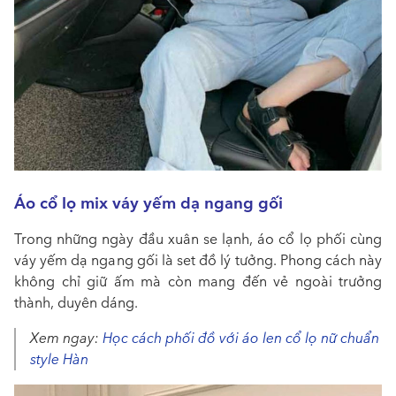
Áo cổ lọ mix váy yếm dạ ngang gối
Trong những ngày đầu xuân se lạnh, áo cổ lọ phối cùng
váy yếm dạ ngang gối là set đồ lý tưởng. Phong cách này
không chỉ giữ ấm mà còn mang đến vẻ ngoài trưởng
thành, duyên dáng.
Xem ngay:
Học cách phối đồ với áo len cổ lọ nữ chuẩn
style Hàn