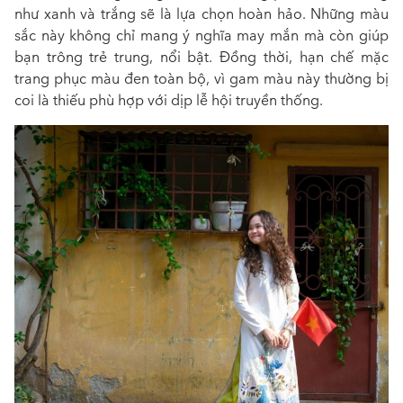
như xanh và trắng sẽ là lựa chọn hoàn hảo. Những màu
sắc này không chỉ mang ý nghĩa may mắn mà còn giúp
bạn trông trẻ trung, nổi bật. Đồng thời, hạn chế mặc
trang phục màu đen toàn bộ, vì gam màu này thường bị
coi là thiếu phù hợp với dịp lễ hội truyền thống.