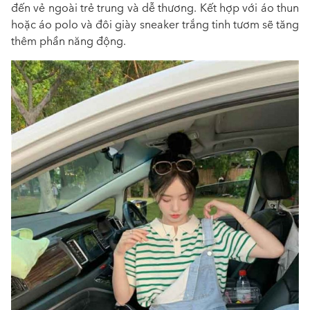
đến vẻ ngoài trẻ trung và dễ thương. Kết hợp với áo thun
hoặc áo polo và đôi giày sneaker trắng tinh tươm sẽ tăng
thêm phần năng động.